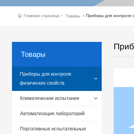
Главная страница
Приборы для контроля 
Товары
Приб
Товары
Приборы для контроля
физических свойств
Г
р
у
Климатические испытания
п
п
Автоматизация лабораторий
а
с
о
Портативные испытательные
т