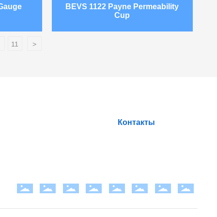
 Gauge
BEVS 1122 Payne Permeability
Cup
.
11
>
т в каждом
Контакты