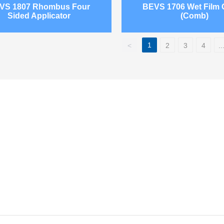
VS 1807 Rhombus Four
BEVS 1706 Wet Film
Sided Applicator
(Comb)
1
<
2
3
4
..
ного интеллекта, которому доверяю