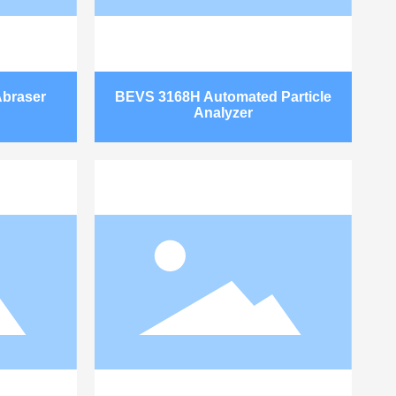
Abraser
BEVS 3168H Automated Particle
Analyzer