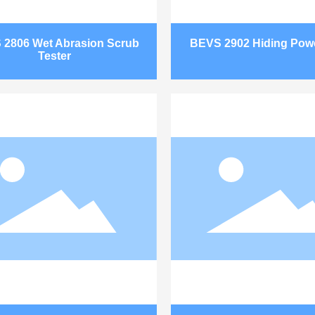
 2806 Wet Abrasion Scrub
BEVS 2902 Hiding Pow
Tester